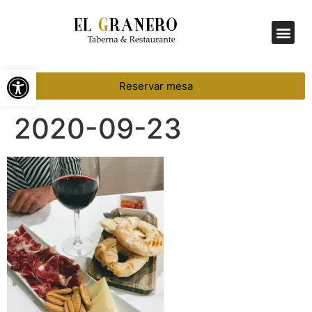
Menú Diario
Abrir barra de herramientas
Reservar mesa
2020-09-23