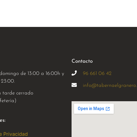
Contacto
domingo de 13:00 a 16:00h y
96 661 06 42
 23:00.
info@tabernaelgranero
a tarde cerrado
etería)
es:
de Privacidad