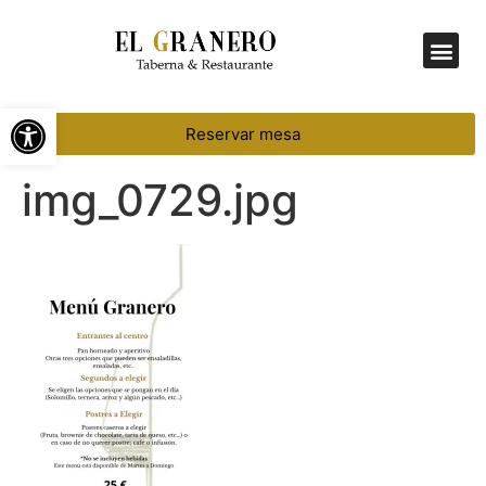
Menú Diario
Abrir barra de herramientas
Reservar mesa
img_0729.jpg